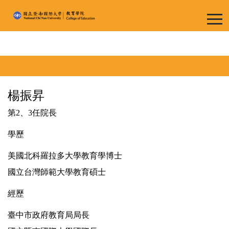
跳
到
主
要
內
容
首頁
歷任院長
區
楊振昇
第2、3任院長
學歷
美國北科羅拉多大學教育學博士
國立台灣師範大學教育碩士
經歷
臺中市政府教育局局長